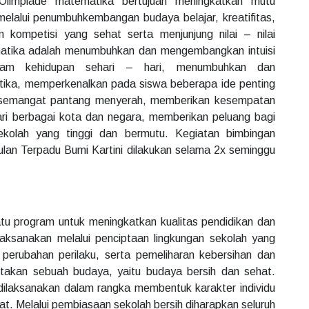
Olimpiade matematika bertujuan meningkatkan mutu
elalui penumbuhkembangan budaya belajar, kreatifitas,
 kompetisi yang sehat serta menjunjung nilai – nilai
matika adalah menumbuhkan dan mengembangkan intuisi
lam kehidupan sehari – hari, menumbuhkan dan
ika, memperkenalkan pada siswa beberapa ide penting
 semangat pantang menyerah, memberikan kesempatan
i berbagai kota dan negara, memberikan peluang bagi
kolah yang tinggi dan bermutu. Kegiatan bimbingan
lan Terpadu Bumi Kartini dilakukan selama 2x seminggu
tu program untuk meningkatkan kualitas pendidikan dan
dilaksanakan melalui penciptaan lingkungan sekolah yang
perubahan perilaku, serta pemeliharan kebersihan dan
takan sebuah budaya, yaitu budaya bersih dan sehat.
 dilaksanakan dalam rangka membentuk karakter individu
at. Melalui pembiasaan sekolah bersih diharapkan seluruh