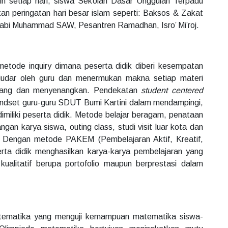
tin setiap hari, siswa Sekolah Dasar Unggulan Terpadu
kan peringatan hari besar islam seperti: Baksos & Zakat
d Nabi Muhammad SAW, Pesantren Ramadhan, Isro’ Mi’roj.
etode inquiry dimana peserta didik diberi kesempatan
diudar oleh guru dan menermukan makna setiap materi
tang dan menyenangkan. Pendekatan
student centered
indset guru-guru SDUT Bumi Kartini dalam mendampingi,
imiliki peserta didik. Metode belajar beragam, penataan
gan karya siswa, outing class, studi visit luar kota dan
ik, Dengan metode PAKEM (Pembelajaran Aktif, Kreatif,
rta didik menghasilkan karya-karya pembelajaran yang
ualitatif berupa portofolio maupun berprestasi dalam
tematika yang menguji kemampuan matematika siswa-