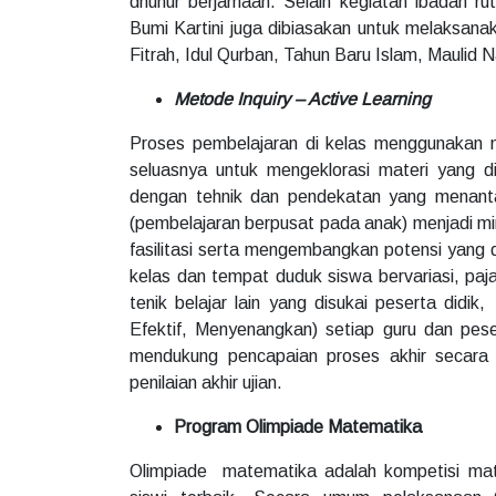
dhuhur berjamaah. Selain kegiatan ibadah ru
Bumi Kartini juga dibiasakan untuk melaksana
Fitrah, Idul Qurban, Tahun Baru Islam, Mauli
Metode Inquiry – Active Learning
Proses pembelajaran di kelas menggunakan m
seluasnya untuk mengeklorasi materi yang 
dengan tehnik dan pendekatan yang menan
(pembelajaran berpusat pada anak) menjadi m
fasilitasi serta mengembangkan potensi yang d
kelas dan tempat duduk siswa bervariasi, pajan
tenik belajar lain yang disukai peserta did
Efektif, Menyenangkan) setiap guru dan pese
mendukung pencapaian proses akhir secara k
penilaian akhir ujian.
Program Olimpiade Matematika
Olimpiade matematika adalah kompetisi ma