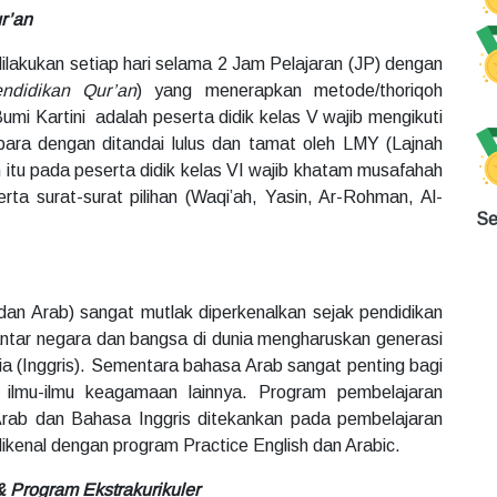
r’an
ilakukan setiap hari selama 2 Jam Pelajaran (JP) dengan
ndidikan Qur’an
) yang menerapkan metode/thoriqoh
i Kartini adalah peserta didik kelas V wajib mengikuti
ara dengan ditandai lulus dan tamat oleh LMY (Lajnah
itu pada peserta didik kelas VI wajib khatam musafahah
erta surat-surat pilihan (Waqi’ah, Yasin, Ar-Rohman, Al-
Se
s dan Arab) sangat mutlak diperkenalkan sejak pendidikan
antar negara dan bangsa di dunia mengharuskan generasi
a (Inggris). Sementara bahasa Arab sangat penting bagi
lmu-ilmu keagamaan lainnya. Program pembelajaran
rab dan Bahasa Inggris ditekankan pada pembelajaran
ikenal dengan program Practice English dan Arabic.
 & Program Ekstrakurikuler