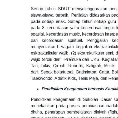
Setiap tahun SDUT menyelenggarakan peng
siswa-siswa terbaik. Penilaian didasarkan pa
pada setiap anak. Setiap tahun setiap guru
pada 8 kecerdasan yaitu kecerdasan linguist
spasial, kecerdasan music, kecerdasan interpe
dan kecerdasan spiritual. Penggalian k
menyediakan beragam kegiatan ekstrakurikule
esktrakurikuler wajib, (2) ekstrakurikuler seni,
wajib terdiri dari: Pramuka dan UKS. Kegiatan e
Tari, Lukis, Qiroah, Robotik, Kaligrafi, Musik
dari: Sepak bola/futsal, Badminton, Catur, Bo
Taekwondo, Atletik Kids, Tenis Meja, dan Ren
Pendidikan Keagamaan berbasis Karakt
Pendidikan keagamaan di Sekolah Dasar Un
menekankan pada proses pembiasaan ibadah d
dhuha, penerapan pembelajaran diniyah (fiqih,