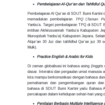
Pembelajaran Al-Qur’an dan Tahfidlul Qu
Pembelajaran Al Qur’an di SDUT Bumi Kartini d
memadukan pembelajaran
TPQ
(
Taman Pe
Yanbu’a. Target pembelajaran TPQ di SDUT Bum
imtihan Akhirussannah Yanbu’a Kabupaten Jep
Muroqobah Yanbu’a) Kabupaten Jepara. Selain 
Alqur’an 30 Juz dan tahfidhul Qur’an juz 30 s
Mulk).
Practice English & Arabic for Kids
Di zaman globalisasi ini bahasa asing (Inggri
dasar. Interaksi dan pergaulan umat manusia 
kita mampu berkomunikasi dengan bahasa duni
pemahaman dan pengembangan quran dan i
bahasa di SDUT Bumi Kartini yaitu Bahasa A
percakapan dalam kehidupan sehari-hari yang d
Penilaian Berbasis Multiple Intelligence