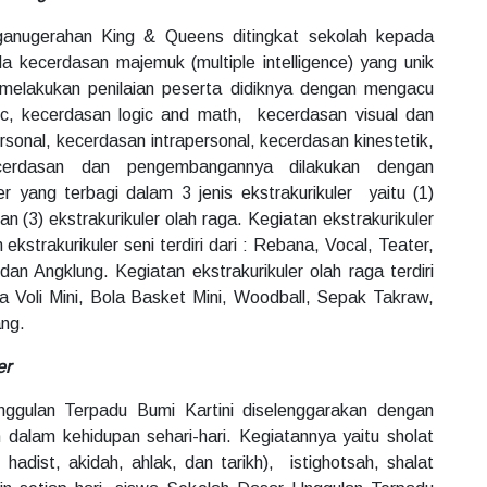
anugerahan King & Queens ditingkat sekolah kepada
da kecerdasan majemuk (multiple intelligence) yang unik
 melakukan penilaian peserta didiknya dengan mengacu
ic, kecerdasan logic and math, kecerdasan visual dan
rsonal, kecerdasan intrapersonal, kecerdasan kinestetik,
ecerdasan dan pengembangannya dilakukan dengan
r yang terbagi dalam 3 jenis ekstrakurikuler yaitu (1)
 dan (3) ekstrakurikuler olah raga. Kegiatan ekstrakurikuler
kstrakurikuler seni terdiri dari : Rebana, Vocal, Teater,
 dan Angklung. Kegiatan ekstrakurikuler olah raga terdiri
la Voli Mini, Bola Basket Mini, Woodball, Sepak Takraw,
ang.
er
ggulan Terpadu Bumi Kartini diselenggarakan dengan
alam kehidupan sehari-hari. Kegiatannya yaitu sholat
 hadist, akidah, ahlak, dan tarikh), istighotsah, shalat