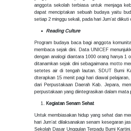
anggota sekolah terbiasa untuk menjaga keb
dapat menciptakan sebuah budaya yaitu buda
setiap 2 minggu sekali, pada hari Jum’at diikut
Reading Culture
Program budaya baca bagi anggota komunita
membaca sejak dini. Data UNICEF menunjukka
dengan analogi diantara 1000 orang hanya 1
ditanamkan sejak dini sebagaimana motto mem
setetes air di tengah lautan. SDUT Bumi K
dterapkan 15 menit pagi hari diawal pelajaran,
dari Perpustakaan Daerah Kab. Jepara, mem
perpustakaan yang diintegrasikan dalam mata pe
Kegiatan Senam Sehat
Untuk membiasakan hidup yang sehat dan memb
hari Jum’at dilaksanakan senam kesegaran jasm
Sekolah Dasar Unggulan Terpadu Bumi Kartini