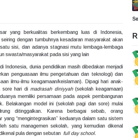
Se
ar yang berkualitas berkembang luas di Indonesia,
R
i seiring dengan tumbuhnya kesadaran masyarakat akan
 satu sisi, dan adanya stagnasi mutu lembaga-lembaga
un swasta/masyarakat pada sisi yang lain
 di Indonesia, dunia pendidikan masih dibedakan menjadi
rkan penguasaan ilmu pengetahuan dan teknologi) dan
an ilmu-ilmu keagamaan/keislaman). Dipagi hari anak-
 sore hari di
madrasah diniyyah
(sekolah keagamaan)
eduanya memiliki persamaan pada aspek pembangunan
ik. Belakangan model ini (sekolah pagi dan sore) mulai
ung ditinggalkan. Karena berbagai sebab, orang
sar yang “mengintegrasikan” keduanya dalam satu sistem
 oleh satu managemen sekolah, yang kemudian dikenal
 dikenal pula dengan sebutan
full day school
.