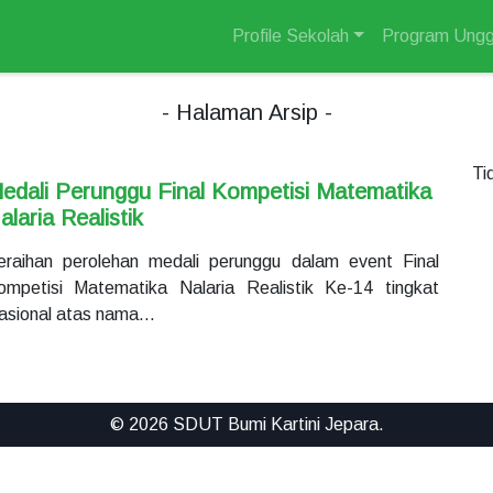
Profile Sekolah
Program Ungg
- Halaman Arsip -
Ti
edali Perunggu Final Kompetisi Matematika
alaria Realistik
eraihan perolehan medali perunggu dalam event Final
ompetisi Matematika Nalaria Realistik Ke-14 tingkat
asional atas nama…
© 2026 SDUT Bumi Kartini Jepara.