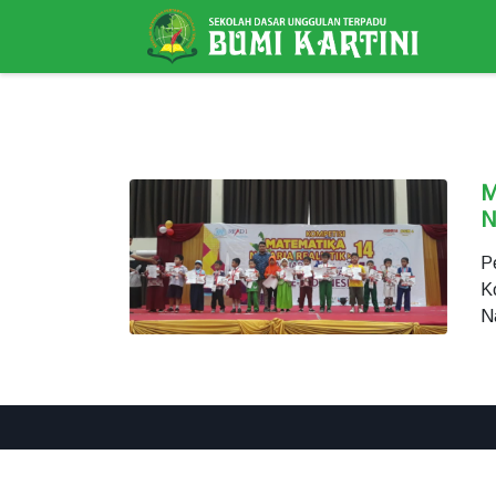
M
N
P
K
N